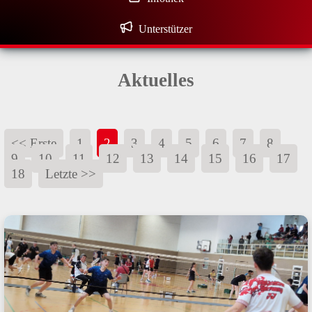
Unterstützer
Aktuelles
<< Erste
1
2
3
4
5
6
7
8
9
10
11
12
13
14
15
16
17
18
Letzte >>