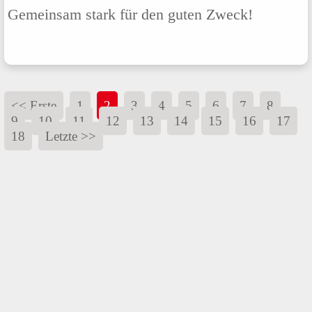
Gemeinsam stark für den guten Zweck!
<< Erste
1
2
3
4
5
6
7
8
9
10
11
12
13
14
15
16
17
18
Letzte >>